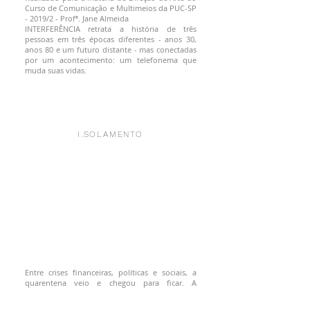
Curso de Comunicação e Multimeios da PUC-SP
- 2019/2 - Profª. Jane Almeida
INTERFERÊNCIA retrata a história de três
pessoas em três épocas diferentes - anos 30,
anos 80 e um futuro distante - mas conectadas
por um acontecimento: um telefonema que
muda suas vidas.
I.SOLAMENTO
Entre crises financeiras, políticas e sociais, a
quarentena veio e chegou para ficar. A
sociedade durante esse período aprendeu da
maneira mais dura possível que nós, seres