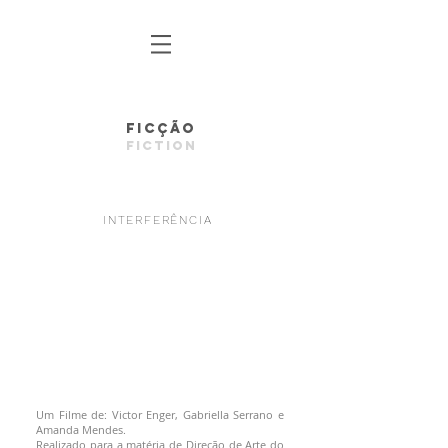
FICÇÃO
FICTION
INTERFERÊNCIA
Um Filme de: Victor Enger, Gabriella Serrano e
Amanda Mendes.
Realizado para a matéria de Direção de Arte do